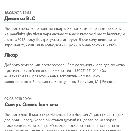
16.05.2018 18:55
Деменко В .С
Доброго вечора шановний лікарю.Як попасти.до вашого закладу
на реабілітацію після перенесеного мною геморогічного інсульту 9
лютого2018 року.Постраджала ліап рука. Дуже хочу відновити
втрачені функціі Сама ходжу.Мені53роки.В минулому -вчитель.
Лікар
Доброго вечора, ми постараємось Вам допомогти, але для початку
просимо Вас зв'язатись з нами за тел +380974574011 або
+380503720006 для уточнення всіх питань по Вашому
захворюванню. Чекаємо на Ваш дзвінок. Дякуємо, МЦ Реавіта
09.05.2018 10:04
Савчук Олена Iванiвна
Доброго дня. В мого тата Чечелюк Iван Якович 71 рiк стався iнсульт
два роки назад , через рiк стався другий вiн довго лежав зараз
помаленько ходить з кульбою,Але нога лiва в колiнi повнiстю не