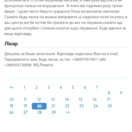
розгинаеться i ступня набрякша напухае ,а лiва рука вiд локтя не
фунцiонуе пальцi не ворушаться . В плечi вiн пiднiмае руку трохи
вверх . I дуже часто беруть судороги Поки не вколимо магнезiю .
Скажiть будь-ласка чи можна виправити цi недолiки пiсля iнсульту в
вас центрi ми би хотiли би приiхати до вас на лiкуваня,cкажiть що
для цього потрiбно i скiльки коштуе курс лiкування. Буду вдячна за
вашу вiдповiдь,
Лікар
Дякуємо за Ваше запитання. Відповідь надіслано Вам на e-mail.
Передзвоніть нам, будь ласка, за тел. +380974574011 або
+380503720006. МЦ Реавіта
<<
1
2
3
4
5
6
7
8
9
10
11
12
13
14
15
16
17
18
19
20
21
22
23
24
25
26
27
28
29
>>