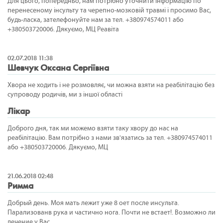
Для цього, попередньо, нам потрібно уточнити інформацію по
перенесеному інсульту та черепно-мозковій травмі і просимо Вас,
будь-ласка, зателефонуйте нам за тел. +380974574011 або
+380503720006. Дякуємо, МЦ Реавіта
02.07.2018 11:38
Шевчук Оксана Сергіївна
Хвора не ходить і не розмовляє, чи можна взяти на реабілітацію без
супроводу родичів, ми з іншої області
Лікар
Доброго дня, так ми можемо взяти таку хвору до нас на
реабілітацію. Вам потрібно з нами зв'язатись за тел. +380974574011
або +380503720006. Дякуємо, МЦ
21.06.2018 02:48
Римма
Добрый день. Моя мать лежит уже 8 оет после инсульта.
Парализованв рука и частично нога. Почти не встает!. Возможно ли
лечение у Вас