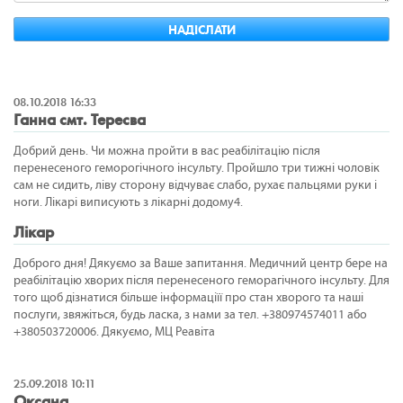
08.10.2018 16:33
Ганна смт. Тересва
Добрий день. Чи можна пройти в вас реабілітацію після
перенесеного геморогічного інсульту. Пройшло три тижні чоловік
сам не сидить, ліву сторону відчуває слабо, рухає пальцями руки і
ноги. Лікарі виписують з лікарні додому4.
Лікар
Доброго дня! Дякуємо за Ваше запитання. Медичний центр бере на
реабілітацію хворих після перенесеного геморагічного інсульту. Для
того щоб дізнатися більше інформаціїї про стан хворого та наші
послуги, звяжіться, будь ласка, з нами за тел. +380974574011 або
+380503720006. Дякуємо, МЦ Реавіта
25.09.2018 10:11
Оксана