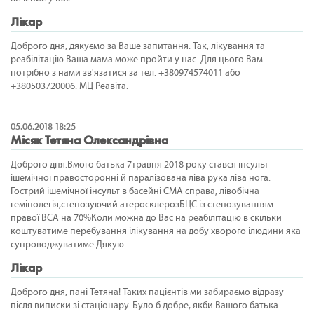
Лікар
Доброго дня, дякуємо за Ваше запитання. Так, лікування та
реабілітацію Ваша мама може пройти у нас. Для цього Вам
потрібно з нами зв'язатися за тел. +380974574011 або
+380503720006. МЦ Реавіта.
05.06.2018 18:25
Місяк Тетяна Олександрівна
Доброго дня.Вмого батька 7травня 2018 року стався інсульт
ішемічної правосторонні й паралізована ліва рука ліва нога.
Гострий ішемічної інсульт в басейні СМА справа, лівобічна
геміполегія,стенозуючий атеросклерозБЦС із стенозуванням
правої ВСА на 70%Коли можна до Вас на реабілітацію в скільки
коштуватиме перебування ілікування на добу хворого ілюдини яка
супроводжуватиме.Дякую.
Лікар
Доброго дня, пані Тетяна! Таких пацієнтів ми забираємо відразу
після виписки зі стаціонару. Було б добре, якби Вашого батька