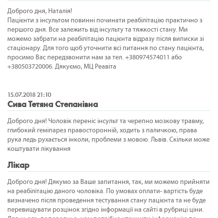
Доброго дня, Наталія!
Пацієнти з інсультом повинні починати реабілітацію практично з
першого дня. Все залежить від інсульту та тяжкості стану. Ми
можемо забрати на реабілітацію пацієнта відразу після виписки зі
стаціонару. Для того щоб уточнити всі питання по стану пацієнта,
просимо Вас передзвонити нам за тел. +380974574011 або
+380503720006. Дякуємо, МЦ Реавіта
15.07.2018 21:10
Сива Тетяна Степанівна
Доброго дня! Чоловік переніс інсульт та черепно мозкову травму,
глибокий геміпарез правосторонній, ходить з паличкою, права
рука ледь рухається інколи, проблеми з мовою. Львів. Скільки може
коштувати лікування
Лікар
Доброго дня! Дякумо за Ваше запитання, так, ми можемо прийняти
на реабілітацію даного чоловіка. По умовах оплати- вартість буде
визначено після проведення тестування стану пацієнта та не буде
перевищувати розцінок згідно інформації на сайті в рубриці ціни.