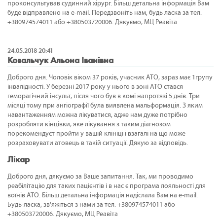
проконсультував судинний хірург. Більш детальна інформація Вам
буде відправлено на e-mail. Передзвоніть нам, будь ласка за тел.
+380974574011 або +380503720006. Дякуємо, МЦ Реавіта
24.05.2018 20:41
Ковальчук Альона Іванівна
Доброго дня. Чоловік віком 37 років, учасник АТО, зараз має 1групу
інвалідності. У березні 2017 року у нього в зоні АТО стався
геморагічний інсульт, після чого був в комі напротязі 5 днів. Три
місяці тому при ангіографії була виявлена мальформація. З яким
навантаженням можна лікуватися, адже нам дуже потрібно
розробляти кінцівки, яке лікування з таким діагнозом
порекомендуєт пройти у вашій клініці і взагалі на що може
розраховувати атовець в такій ситуації. Дякую за відповідь.
Лікар
Доброго дня, дякуємо за Ваше запитання. Так, ми проводимо
реабілітацію для таких пацієнтів і в нас є програма лояльності для
воїнів АТО. Більш детальна інформація надіслала Вам на e-mail.
Будь-ласка, зв'яжіться з нами за тел. +380974574011 або
+380503720006. Дякуємо, МЦ Реавіта