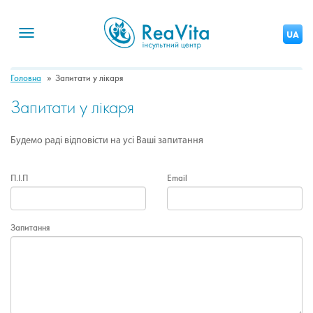
Toggle
UA
navigation
Головна
Запитати у лікаря
Запитати у лікаря
Будемо раді відповісти на усі Ваші запитання
П.І.П
Email
Запитання