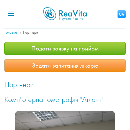
Toggle
UA
navigation
Головна
Партнери
Подати заявку на прийом
Задати запитання лікарю
Партнери
Комп'ютерна томографія "Атлант"