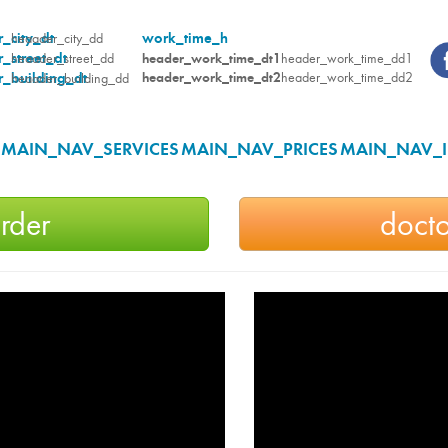
_city_dt
work_time_h
heaader_city_dd
_street_dt
heaader_street_dd
header_work_time_dt1
header_work_time_dd1
_building_dt
header_work_time_dt2
header_work_time_dd2
heaader_building_dd
MAIN_NAV_SERVICES
MAIN_NAV_PRICES
MAIN_NAV_
rder
docto