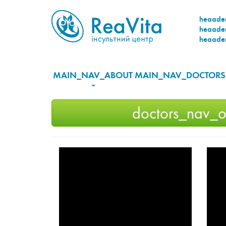
heaader
heaader
heaader
MAIN_NAV_ABOUT
MAIN_NAV_DOCTORS
doctors_nav_o