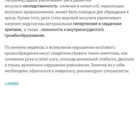
Например, вдвое увеличивает риск развития
инсульта
наследственность:
наличие в семье осб, перенесших
мозговое кровоизлияние. может быть поводом для обращения к
врачу. Кроме того, риск стать жертвой инсульта увеличивает
наличие недугов как артериальная
гипертензия и сердечная
аритмия,
а также
склонность к внутрисосудистого
тромбообразования.
По мнению медиков, о возможном нарушении мозгового
кровообращения могут свидетельствовать такие симптомы, как
онемение руки и (или) ноги, эпизоды внезапной слабости, двоение
в глазах, временное нарушение равновесия. Заметив их у себя,
необходимо обратиться к неврологу, рекомендуют специалисты.
« назад